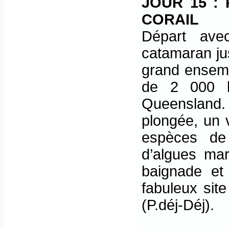
JOUR 15 :
CORAIL
Départ ave
catamaran jus
grand ensemb
de 2 000 k
Queensland. 
plongée, un 
espèces de 
d’algues ma
baignade et
fabuleux site
(P.déj-Déj).