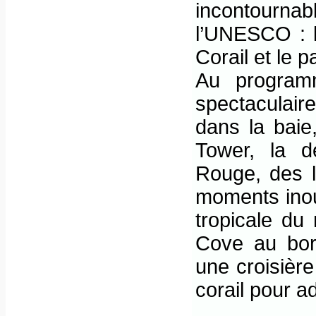
incontournab
l’UNESCO : l
Corail et le p
Au program
spectaculair
dans la bai
Tower, la d
Rouge, des 
moments inou
tropicale du
Cove au bor
une croisièr
corail pour a