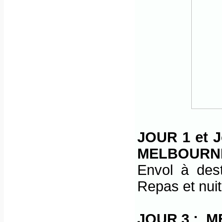
JOUR 1 et J
MELBOURN
Envol à dest
Repas et nuit
JOUR 3 :
M