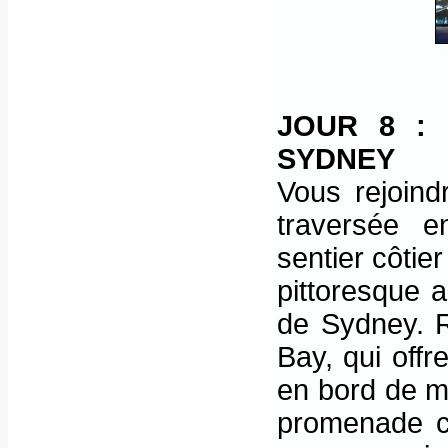
JOUR 8 :
SYDNEY
Vous rejoin
traversée e
sentier côtie
pittoresque 
de Sydney. R
Bay, qui offr
en bord de me
promenade cô