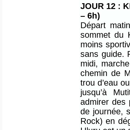
JOUR 12 : 
– 6h)
Départ mati
sommet du 
moins sporti
sans guide. 
midi, marche
chemin de Ma
trou d’eau ou
jusqu’à Mut
admirer des 
de journée, 
Rock) en dégu