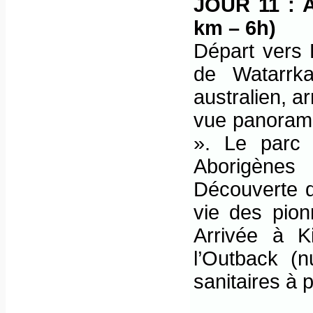
JOUR 11 :
km – 6h)
Départ vers 
de Watarrk
australien, a
vue panorami
». Le parc 
Aborigènes
Découverte d
vie des pion
Arrivée à K
l’Outback (n
sanitaires à p