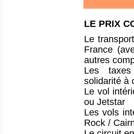
LE PRIX C
Le transpor
France (ave
autres comp
Les taxes 
solidarité à 
Le vol inté
ou Jetstar
Les vols in
Rock / Cair
Le circuit e