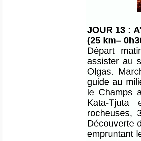
JOUR 13 : 
(25 km– 0h3
Départ mati
assister au s
Olgas. Marc
guide au mil
le Champs au
Kata-Tjuta 
rocheuses, 
Découverte d
empruntant l