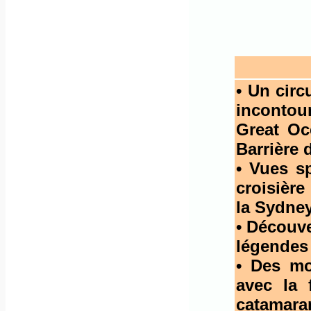
• Un circ
incontou
Great Oc
Barrière 
• Vues s
croisière
la Sydne
• Découve
légendes
• Des mo
avec la 
catamara