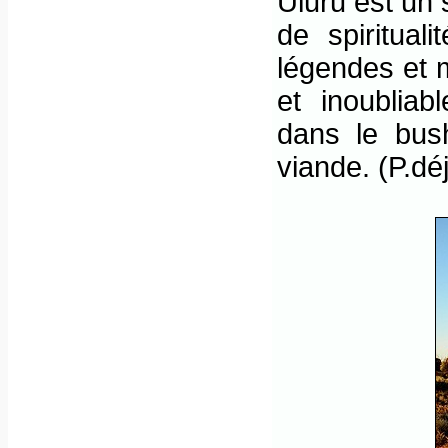
Uluru est un 
de spiritual
légendes et m
et inoubliab
dans le bus
viande. (P.dé