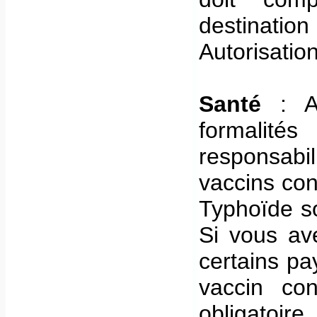
destinatio
Autorisatio
Santé
: Au
formalités
responsabi
vaccins con
Typhoïde s
Si vous av
certains pa
vaccin co
obligatoire